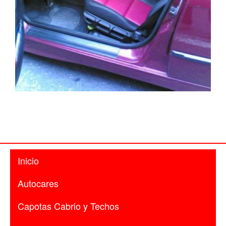
BMW negro y rojo
Ampliar
Inicio
Autocares
Capotas Cabrio y Techos