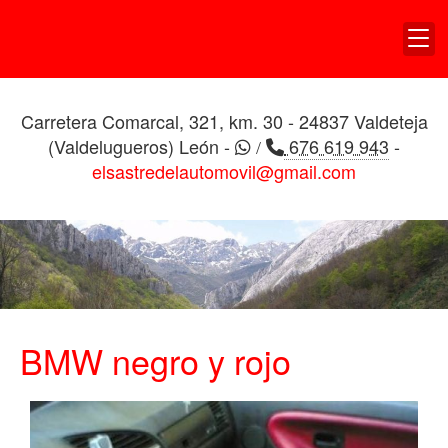
TAPICERIA DE
VEHICULOS EL ALDEANO
Carretera Comarcal, 321, km. 30 - 24837 Valdeteja
(Valdelugueros) León -
676 619 943
-
/
elsastredelautomovil@gmail.com
BMW negro y rojo