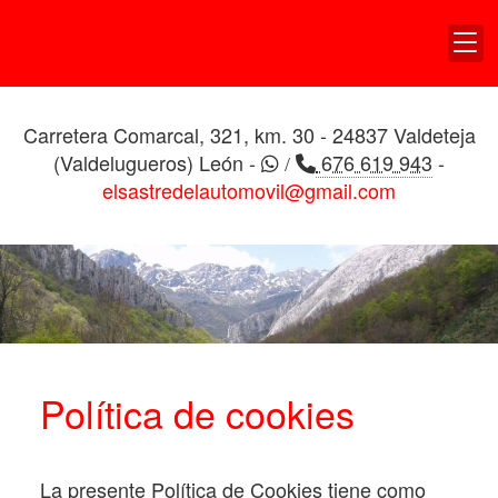
TAPICERIA DE
VEHICULOS EL ALDEANO
Carretera Comarcal, 321, km. 30 - 24837 Valdeteja
(Valdelugueros) León -
676 619 943
-
/
elsastredelautomovil@gmail.com
Política de cookies
La presente Política de Cookies tiene como