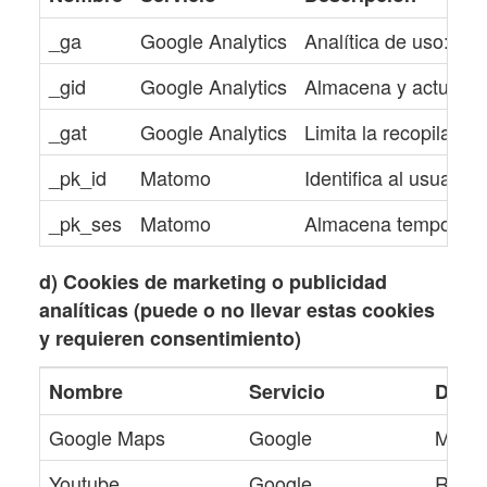
_ga
Google Analytics
Analítica de uso: nº 
_gid
Google Analytics
Almacena y actualiza
_gat
Google Analytics
Limita la recopilación
_pk_id
Matomo
Identifica al usuario
_pk_ses
Matomo
Almacena temporalmen
d) Cookies de marketing o publicidad
analíticas (puede o no llevar estas cookies
y requieren consentimiento)
Nombre
Servicio
Descr
Google Maps
Google
Mostr
Youtube
Google
Repro