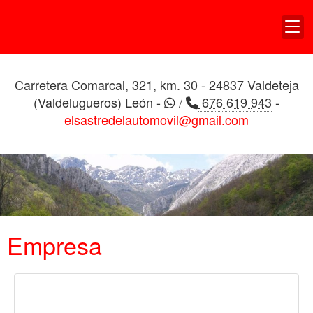
TAPICERIA DE
VEHICULOS EL ALDEANO
Carretera Comarcal, 321, km. 30 - 24837 Valdeteja
(Valdelugueros) León -
676 619 943
-
/
elsastredelautomovil@gmail.com
Empresa