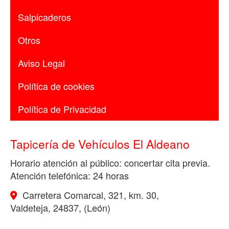
Salpicaderos
Otros
Aviso Legal
Política de cookies
Política de Privacidad
Tapicería de Vehículos El Aldeano
Horario atención al público: concertar cita previa.
Atención telefónica: 24 horas
Carretera Comarcal, 321, km. 30,
Valdeteja
,
24837
,
(León)