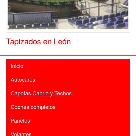
Tapizados en León
Inicio
Autocares
Capotas Cabrio y Techos
Coches completos
Paneles
Volantes