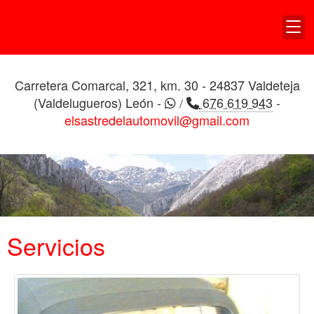
TAPICERIA DE
VEHICULOS EL ALDEANO
Carretera Comarcal, 321, km. 30 - 24837 Valdeteja
(Valdelugueros) León -
676 619 943
-
/
elsastredelautomovil@gmail.com
Servicios